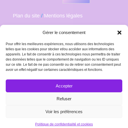
Plan du site
/
Mentions légales
Gérer le consentement
Pour offrir les meilleures expériences, nous utilisons des technologies
telles que les cookies pour stocker et/ou accéder aux informations des
appareils. Le fait de consentir à ces technologies nous permettra de traiter
des données telles que le comportement de navigation ou les ID uniques
sur ce site. Le fait de ne pas consentir ou de retirer son consentement peut
avoir un effet négatif sur certaines caractéristiques et fonctions.
Accepter
Refuser
Plan du site
Mentions Légales
Politique de confidentialité et cookies
Voir les préférences
Design de
Elegant Themes
| Propulsé par
WordPress
Politique de confidentialité et cookies