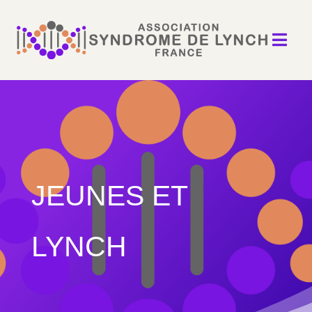

JEUNES ET
LYNCH