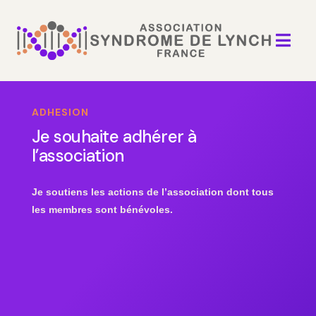

ADHESION
Je souhaite adhérer à
l’association
Je soutiens les actions de l’association dont tous
les membres sont bénévoles.