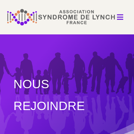

NOUS
REJOINDRE