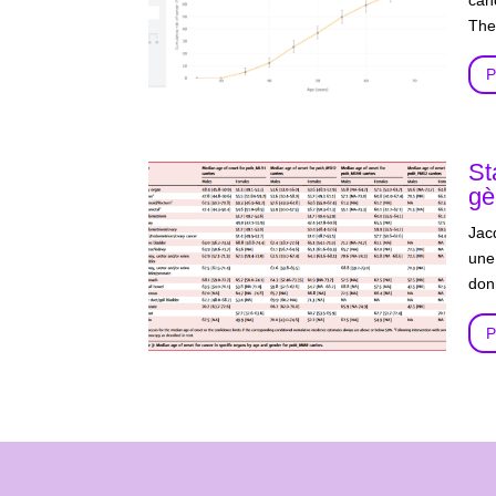
can
The
P
St
gè
Jac
une
don
P