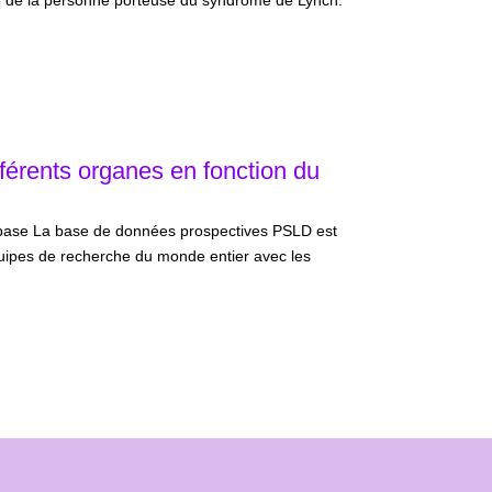
e de la personne porteuse du syndrome de Lynch.
fférents organes en fonction du
base La base de données prospectives PSLD est
quipes de recherche du monde entier avec les