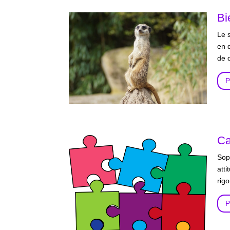
Bi
Le 
en 
de d
P
Ca
Sop
att
rig
P