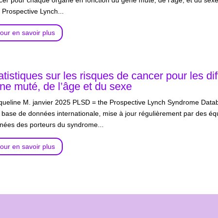
cer pour chaque organe en fonction du gène muté, de l'âge, et du sex
 Prospective Lynch...
our en savoir plus
atistiques sur les risques de cancer pour les di
ne muté, de l’âge et du sexe
queline M. janvier 2025 PLSD = the Prospective Lynch Syndrome Data
 base de données internationale, mise à jour régulièrement par des é
nées des porteurs du syndrome...
our en savoir plus