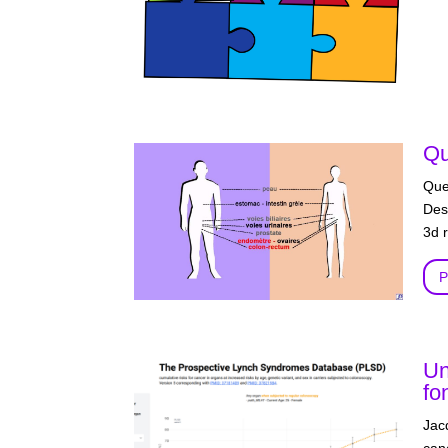
Qu
Que
Des
3d 
P
Un
fo
Jac