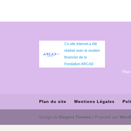
Ce site Internet a été
réalisé avec le soutien
financier de la
Fondation ARCAD
Plan
Plan du site
Mentions Légales
Pol
Design de
Elegant Themes
| Propulsé par
Word