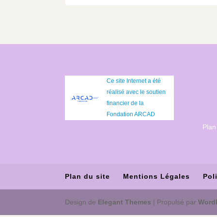
Ce site Internet a été
réalisé avec le soutien
financier de la
Fondation ARCAD
Plan
Plan du site
Mentions Légales
Pol
Design de
Elegant Themes
| Propulsé par
Word