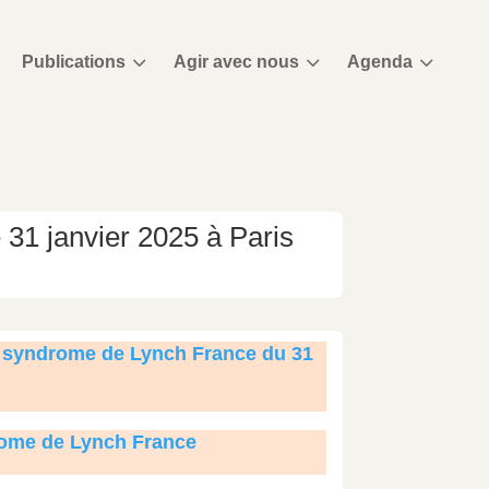
3
3
3
Publications
Agir avec nous
Agenda
 31 janvier 2025 à Paris
on syndrome de Lynch France du 31
drome de Lynch France