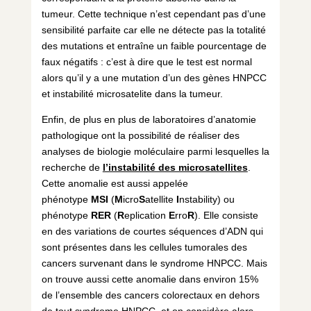
tumeur. Cette technique n’est cependant pas d’une
sensibilité parfaite car elle ne détecte pas la totalité
des mutations et entraîne un faible pourcentage de
faux négatifs : c’est à dire que le test est normal
alors qu’il y a une mutation d’un des gènes HNPCC
et instabilité microsatelite dans la tumeur.
Enfin, de plus en plus de laboratoires d’anatomie
pathologique ont la possibilité de réaliser des
analyses de biologie moléculaire parmi lesquelles la
recherche de
l’instabilité des microsatellites
.
Cette anomalie est aussi appelée
phénotype
MSI
(
M
icro
S
atellite
I
nstability) ou
phénotype
RER
(
R
eplication
E
rro
R
). Elle consiste
en des variations de courtes séquences d’ADN qui
sont présentes dans les cellules tumorales des
cancers survenant dans le syndrome HNPCC. Mais
on trouve aussi cette anomalie dans environ 15%
de l’ensemble des cancers colorectaux en dehors
de tout syndrome HNPCC, et on considère alors