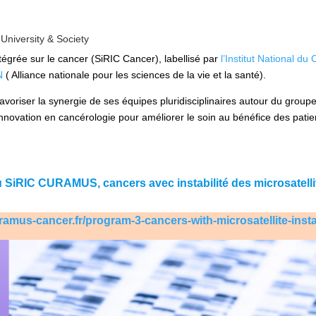
University & Society
tégrée sur le cancer (SiRIC Cancer), labellisé par
l’Institut National du
N
( Alliance nationale pour les sciences de la vie et la santé).
avoriser la synergie de ses équipes pluridisciplinaires autour du groupe
’innovation en cancérologie pour améliorer le soin au bénéfice des patie
SiRIC CURAMUS, cancers avec instabilité des microsatellites
uramus-cancer.fr/program-3-cancers-with-microsatellite-instab