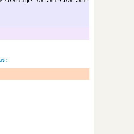
e en Oncologie – Unicancer GI Unicancer
us :