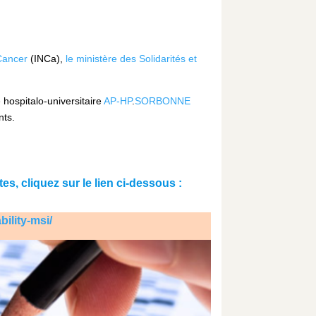
 Cancer
(INCa),
le ministère des Solidarités et
 hospitalo-universitaire
AP-HP
.
SORBONNE
nts.
, cliquez sur le lien ci-dessous :
ility-msi/