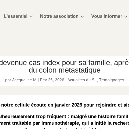
3
3
3
L'essentiel
Notre association
Vous informer
devenue cas index pour sa famille, aprè
du colon métastatique
par
Jacqueline M
|
Fév 26, 2026
|
Actualités du SL
,
Témoignages
notre cellule écoute en janvier 2026 pour rejoindre et ai
heureusement trop fréquent : malgré une histoire familia
ent traitable par immunothérapie, qui a initié la recher