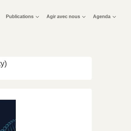
3
3
3
Publications
Agir avec nous
Agenda
ty)