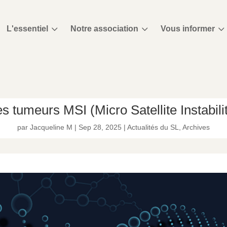
3
3
3
L'essentiel
Notre association
Vous informer
s tumeurs MSI (Micro Satellite Instabili
par
Jacqueline M
|
Sep 28, 2025
|
Actualités du SL
,
Archives