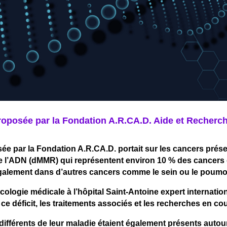
oposée par la Fondation A.R.CA.D. Aide et Recherch
 par la Fondation A.R.CA.D. portait sur les cancers présent
 de l’ADN (dMMR) qui représentent environ 10 % des cancers di
galement dans d’autres cancers comme le sein ou le poumo
cologie médicale à l’hôpital Saint-Antoine expert internation
 ce déficit, les traitements associés et les recherches en cou
 différents de leur maladie étaient également présents autou