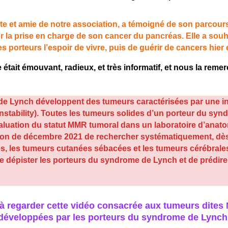
 et amie de notre association, a témoigné de son parcour
 la prise en charge de son cancer du pancréas. Elle a souh
es porteurs l’espoir de vivre, puis de guérir de cancers hier
était émouvant, radieux, et très informatif, et nous la rem
 Lynch développent des tumeurs caractérisées par une inst
 Instability). Toutes les tumeurs solides d’un porteur du s
valuation du statut MMR tumoral dans un laboratoire d’anat
n de décembre 2021 de rechercher systématiquement, dès 
, les tumeurs cutanées sébacées et les tumeurs cérébrales, 
e dépister les porteurs du syndrome de Lynch et de prédir
 regarder cette vidéo consacrée aux tumeurs dites MSI
développées par les porteurs du syndrome de Lynch